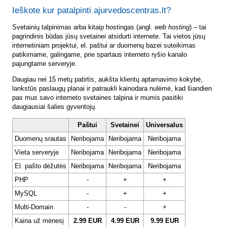
Ieškote kur patalpinti ajurvedoscentras.lt?
Svetainių talpinimas arba kitaip hostingas (angl.
web hosting
) – tai
pagrindinis būdas jūsų svetainei atsidurti internete. Tai vietos jūsų
internetiniam projektui, el. paštui ar duomenų bazei suteikimas
patikimame, galingame, prie spartaus interneto ryšio kanalo
pajungtame serveryje.
Daugiau nei 15 metų patirtis, aukšta klientų aptarnavimo kokybė,
lankstūs paslaugų planai ir patraukli kainodara nulėmė, kad šiandien
pas mus savo interneto svetaines talpina ir mumis pasitiki
daugiausiai šalies gyventojų.
Paštui
Svetainei
Universalus
Duomenų srautas
Neribojama
Neribojama
Neribojama
Vieta serveryje
Neribojama
Neribojama
Neribojama
El. pašto dėžutės
Neribojama
Neribojama
Neribojama
PHP
-
+
+
MySQL
-
+
+
Multi-Domain
-
-
+
Kaina už mėnesį
2.99 EUR
4.99 EUR
9.99 EUR