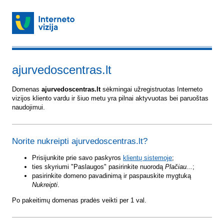
ajurvedoscentras.lt
Domenas
ajurvedoscentras.lt
sėkmingai užregistruotas Interneto
vizijos kliento vardu ir šiuo metu yra pilnai aktyvuotas bei paruoštas
naudojimui.
Norite nukreipti ajurvedoscentras.lt?
Prisijunkite prie savo paskyros
klientų sistemoje
;
ties skyriumi "Paslaugos" pasirinkite nuorodą
Plačiau...
;
pasirinkite domeno pavadinimą ir paspauskite mygtuką
Nukreipti
.
Po pakeitimų domenas pradės veikti per 1 val.