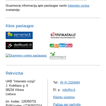
Išsamesnę informaciją apie paslaugas rasite
Interneto vizijos
svetainėje.
Kitos paslaugos
Rekvizitai
UAB "Interneto vizija"
Tel.:
(8~5) 2324444
J. Kubiliaus g. 6
08234 Vilnius
El. p.:
info@iv.lt
Lietuva
Klientų sistema
Įm. kodas: 126350731
Paštas per naršyklę
PVM kodas: LT263507314