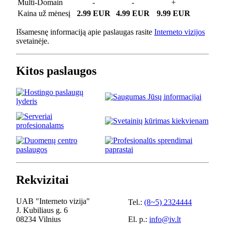
Multi-Domain
-
-
+
Kaina už mėnesį
2.99 EUR
4.99 EUR
9.99 EUR
Išsamesnę informaciją apie paslaugas rasite
Interneto vizijos
svetainėje.
Kitos paslaugos
Rekvizitai
UAB "Interneto vizija"
Tel.:
(8~5) 2324444
J. Kubiliaus g. 6
08234 Vilnius
El. p.:
info@iv.lt