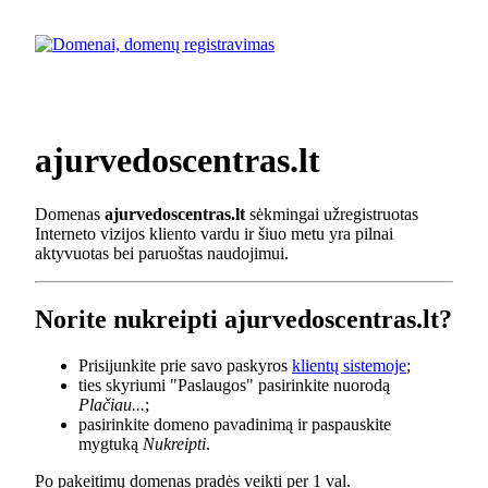
ajurvedoscentras.lt
Domenas
ajurvedoscentras.lt
sėkmingai užregistruotas
Interneto vizijos kliento vardu ir šiuo metu yra pilnai
aktyvuotas bei paruoštas naudojimui.
Norite nukreipti ajurvedoscentras.lt?
Prisijunkite prie savo paskyros
klientų sistemoje
;
ties skyriumi "Paslaugos" pasirinkite nuorodą
Plačiau...
;
pasirinkite domeno pavadinimą ir paspauskite
mygtuką
Nukreipti
.
Po pakeitimų domenas pradės veikti per 1 val.