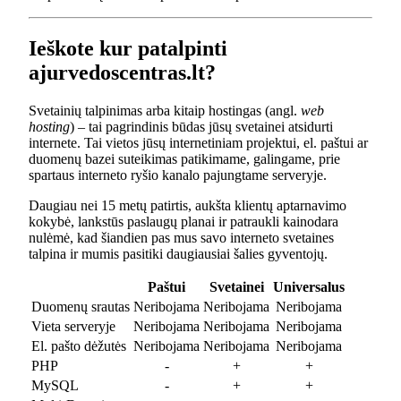
Ieškote kur patalpinti
ajurvedoscentras.lt?
Svetainių talpinimas arba kitaip hostingas (angl.
web
hosting
) – tai pagrindinis būdas jūsų svetainei atsidurti
internete. Tai vietos jūsų internetiniam projektui, el. paštui ar
duomenų bazei suteikimas patikimame, galingame, prie
spartaus interneto ryšio kanalo pajungtame serveryje.
Daugiau nei 15 metų patirtis, aukšta klientų aptarnavimo
kokybė, lankstūs paslaugų planai ir patraukli kainodara
nulėmė, kad šiandien pas mus savo interneto svetaines
talpina ir mumis pasitiki daugiausiai šalies gyventojų.
Paštui
Svetainei
Universalus
Duomenų srautas
Neribojama
Neribojama
Neribojama
Vieta serveryje
Neribojama
Neribojama
Neribojama
El. pašto dėžutės
Neribojama
Neribojama
Neribojama
PHP
-
+
+
MySQL
-
+
+